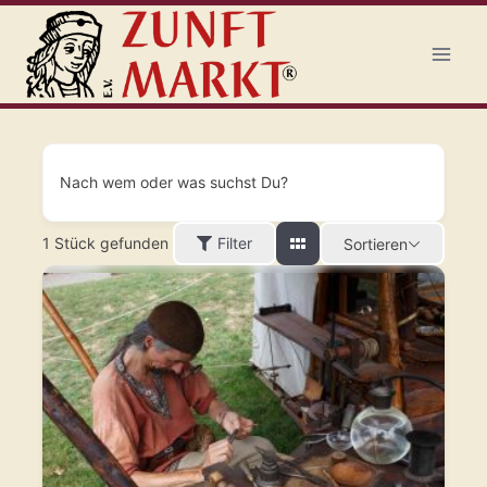
Zum
Inhalt
springen
Nach wem oder was suchst Du?
1
Stück gefunden
Filter
Sortieren