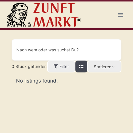
Zum
Inhalt
springen
Nach wem oder was suchst Du?
0
Stück gefunden
Filter
Sortieren
No listings found.