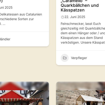
r)
„Caramello“ –
Quarkbällchen und
uni 2025
Kässpatzen
Delikatessen aus Catalunien
22. Juni 2025
erschiedene Sorten zur
.
...
Feinschmecker, lasst Euch
gleichzeitig mit Quarkbällch
dem einen Hänger oder / un
Kässpatzen aus dem Stand
ändler
verköstigen. Unsere Kässpa
Verpfleger