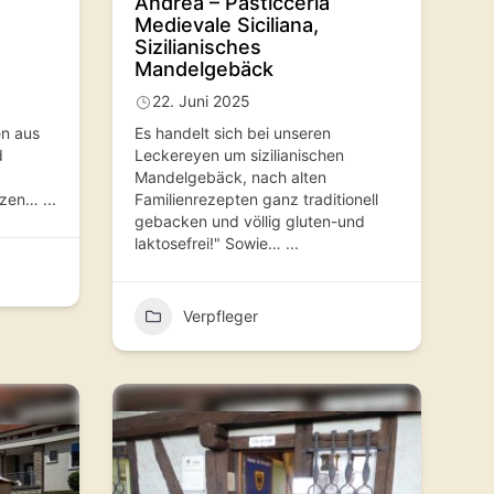
Andrea – Pasticceria
Medievale Siciliana,
Sizilianisches
Mandelgebäck
22. Juni 2025
en aus
Es handelt sich bei unseren
d
Leckereyen um sizilianischen
Mandelgebäck, nach alten
tzen…
...
Familienrezepten ganz traditionell
gebacken und völlig gluten-und
laktosefrei!" Sowie…
...
Verpfleger