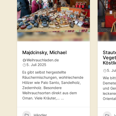
Majdcinsky, Michael
Staute
Veget
Weihrauchladen.de
Köstl
5. Juli 2025
5. Ju
Es gibt selbst hergestellte
Räuchermischungen, wohlriechende
Wie bit
Hölzer wie Palo Santo, Sandelholz,
Demeter
Zedernholz. Besondere
und Gem
Weihrauchsorten direkt aus dem
leckere
Oman. Viele Kräuter,…
...
Orienta
Händler
V