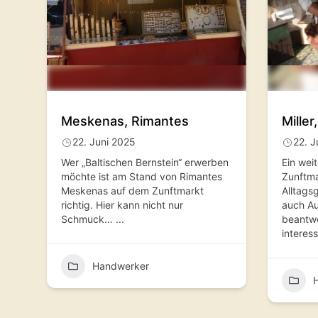
Meskenas, Rimantes
Miller
22. Juni 2025
22. J
Wer „Baltischen Bernstein“ erwerben
Ein wei
möchte ist am Stand von Rimantes
Zunftma
Meskenas auf dem Zunftmarkt
Alltags
richtig. Hier kann nicht nur
auch Au
Schmuck…
...
beantwo
interes
Handwerker