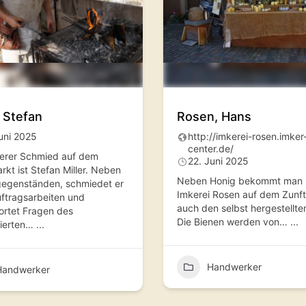
, Stefan
Rosen, Hans
uni 2025
http://imkerei-rosen.imker
center.de/
terer Schmied auf dem
22. Juni 2025
rkt ist Stefan Miller. Neben
Neben Honig bekommt man b
gegenständen, schmiedet er
Imkerei Rosen auf dem Zunf
ftragsarbeiten und
auch den selbst hergestellte
rtet Fragen des
Die Bienen werden von…
...
sierten…
...
Handwerker
Handwerker