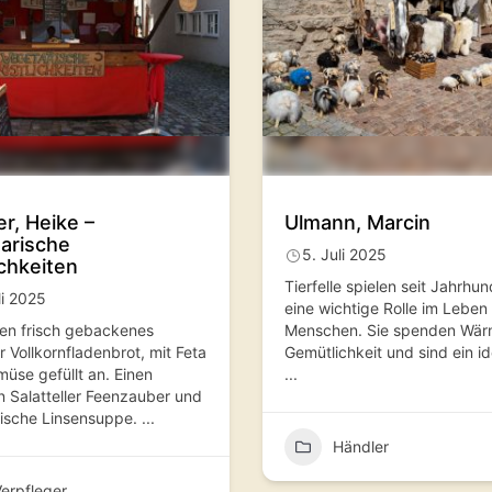
r, Heike –
Ulmann, Marcin
arische
5. Juli 2025
ichkeiten
Tierfelle spielen seit Jahrhu
li 2025
eine wichtige Rolle im Leben
ten frisch gebackenes
Menschen. Sie spenden Wär
 Vollkornfladenbrot, mit Feta
Gemütlichkeit und sind ein i
üse gefüllt an. Einen
...
n Salatteller Feenzauber und
lische Linsensuppe.
...
Händler
erpfleger